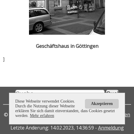
Geschäftshaus in Göttingen
]
Diese Webseite verwendet Cookies.
Akzeptieren
Durch die Nutzung dieser Webseite
erklären Sie sich damit einverstanden, dass Cookies gesetzt
©
2026 -
Sitemap
- Design/Programmierung:
Webtasten
werden.
Mehr erfahren
Studios Dransfeld
Letzte Änderung: 14.02.2023, 14:36:59 -
Anmeldung